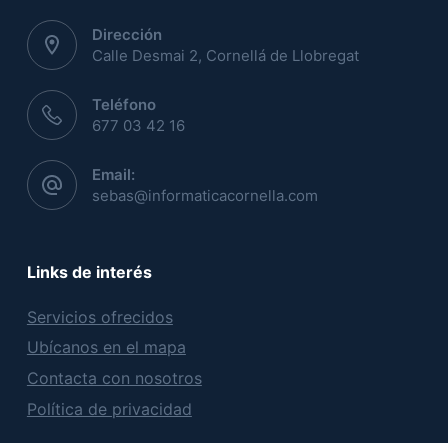
Dirección
Calle Desmai 2, Cornellá de Llobregat
Teléfono
677 03 42 16
Email:
sebas@informaticacornella.com
Links de interés
Servicios ofrecidos
Ubícanos en el mapa
Contacta con nosotros
Política de privacidad